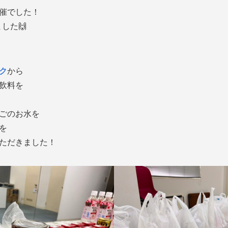
催でした！
した🙌
ク
から
飲料を
ごのお水を
を
ただきました！