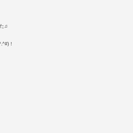
た♫
^#)！